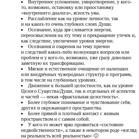
Внутреннее успокоение, умиротворение, у кого-
то, возможно, остановку или приостановку
«внутреннего диалога», ясность ума.
Расслабление как на уровне личности, так
и на каких-то очень глубоких слоях Души.
Осознание, куда зря сливается энергия,
переосмысления на эту тему и прекращение утечек и,
как следствие, увеличение уровня энергии.
Осознания и озарения на тему причин
и следствий каких-либо волнующих вопросов или
проблем и у кого-то, возможно, уже сразу довольно
заметную их трансформацию.
Мягкое и естественное очищение от налипших
или внедрённых чужеродных структур и программ,
в том числе на глубинных уровнях.
Движение к большей целостности, как на уровне
Целого Существа/Души, так и отдельных её аспектов
и частей — некая «фрактальная целостность».
Более глубокое понимание и чувствование себя,
других и окружающего пространства.
Более прямой и плотный контакт с живым
пространством и с самим собой.
У кого-то может ярко проявиться «состояние
недвойственности», а также в некотором роде «взгляд
на реальность всей реальностью» 🙂