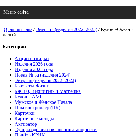
Кулон «Океан» малый
Меню сайта
QuantumTrans
/
Энергия (изделия 2022–2023)
/
Кулон «Океан»
малый
Категории
Акции и скидки
Изделия 2026 года
Изделия 2025 года
Новая Игра (изделия 2024)
Энергия (изделия 2022–2023)
Браслеты Жизни
БЖ 3.0, Вершитель и Матрёшка
Кулоны АМБ
Мужское и Женское Начала
Пикоконтроллер (ПК)
Карточки
Карточные колоды
Активатор
Супер-изделия повышенной мощности
Прибор КРИК